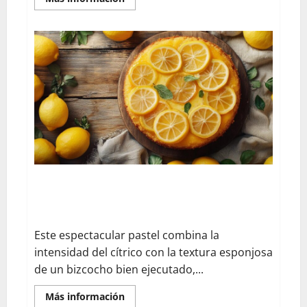
savoir
plus
sur
¿Podemos
comer
frutas
del
baniano?
Mitos
y
realidades
de
este
árbol
legendario
Cómo preparar la receta de pastel de limones
confitados: sabores ácidos y dulzura garantizados
para bodas y eventos
Este espectacular pastel combina la
intensidad del cítrico con la textura esponjosa
de un bizcocho bien ejecutado,...
En
Más información
savoir