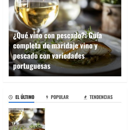
El viaje tentador al corazón del
museo del chocolate de Bayona:
descubre las recetas artesanales
centenarias
EL ÚLTIMO
POPULAR
TENDENCIAS
¿Qué vino con pescado?: Guía
completa de maridaje vino y pescado