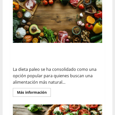
arenques
al
vacío
de
forma
sostenible
y
deliciosa?
Algunas ideas de menú en dieta paleo: alternativas
de pasta sin gluten para desayunos, almuerzos y
cenas
La dieta paleo se ha consolidado como una
opción popular para quienes buscan una
alimentación más natural...
En
Más información
savoir
plus
sur
Algunas
ideas
de