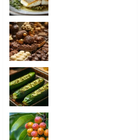
con variedades portuguesas
El viaje tentador al corazón del museo
del chocolate de Bayona: descubre las
recetas artesanales centenarias
¿Cómo cocinar calabacines enteros al
horno? Paso a paso para preparar
calabacines rellenos asados con
especias
¿Podemos comer frutas del baniano?
Mitos y realidades de este árbol
legendario