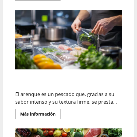
plus
sur
Cómo
preparar
la
receta
de
pastel
de
limones
confitados:
sabores
ácidos
y
dulzura
garantizados
para
bodas
¿Cómo cocinar arenques al vacío de forma sostenible
y
y deliciosa?
eventos
El arenque es un pescado que, gracias a su
sabor intenso y su textura firme, se presta...
En
Más información
savoir
plus
sur
¿Cómo
cocinar