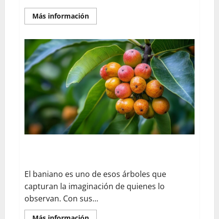
En
Más información
savoir
plus
sur
¿Cómo
cocinar
calabacines
enteros
al
horno?
Paso
a
paso
para
preparar
calabacines
rellenos
asados
con
especias
¿Podemos comer frutas del baniano? Mitos y
realidades de este árbol legendario
El baniano es uno de esos árboles que
capturan la imaginación de quienes lo
observan. Con sus...
En
Más información