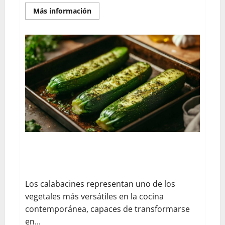
En
Más información
savoir
plus
sur
El
viaje
tentador
al
corazón
del
museo
del
chocolate
de
Bayona:
descubre
las
recetas
artesanales
centenarias
¿Cómo cocinar calabacines enteros al horno? Paso a
paso para preparar calabacines rellenos asados con
especias
Los calabacines representan uno de los
vegetales más versátiles en la cocina
contemporánea, capaces de transformarse
en...