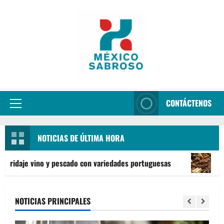
Aller
au
contenu
CONTÁCTENOS
Menu
principal
NOTICIAS DE ÚLTIMA HORA
no y pescado con variedades portuguesas
El viaje tenta
NOTICIAS PRINCIPALES