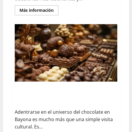
En
Más información
savoir
plus
sur
¿Qué
vino
con
pescado?:
Guía
completa
de
maridaje
vino
y
pescado
con
variedades
portuguesas
El viaje tentador al corazón del museo del chocolate
de Bayona: descubre las recetas artesanales
centenarias
Adentrarse en el universo del chocolate en
Bayona es mucho más que una simple visita
cultural. Es...