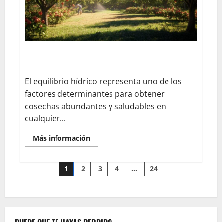
peras
y
nueces
para
cualquier
ocasión
Descubre por qué el agua determina el éxito de tus
árboles frutales
El equilibrio hídrico representa uno de los
factores determinantes para obtener
cosechas abundantes y saludables en
cualquier...
En
Más información
savoir
plus
sur
Pagination
Descubre
1
2
3
4
…
24
por
qué
des
el
agua
determina
publications
el
éxito
de