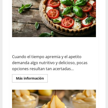
menú
en
dieta
paleo:
alternativas
de
pasta
sin
gluten
para
desayunos,
almuerzos
y
Tartaleta de Tomate y Mozzarella: La Opción Saludable
cenas
y Rápida que Necesitas
Cuando el tiempo apremia y el apetito
demanda algo nutritivo y delicioso, pocas
opciones resultan tan acertadas...
En
Más información
savoir
plus
sur
Tartaleta
de
Tomate
y
Mozzarella: