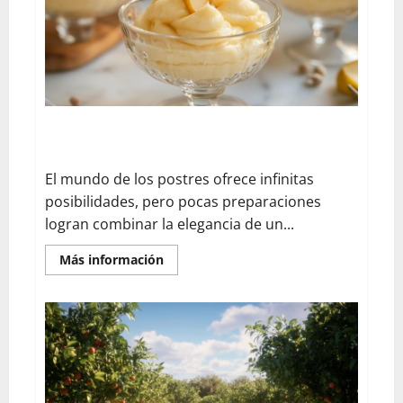
La
Opción
Saludable
y
Rápida
que
Necesitas
Receta fácil de postre esponjoso: mousse ligera de
peras y nueces para cualquier ocasión
El mundo de los postres ofrece infinitas
posibilidades, pero pocas preparaciones
logran combinar la elegancia de un...
En
Más información
savoir
plus
sur
Receta
fácil
de
postre
esponjoso:
mousse
ligera
de