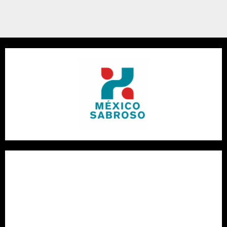
¿Qué vino con pescado?: Guía completa de maridaje vino y
pescado con variedades portuguesas
El viaje tentador al corazón del museo del chocolate de
Bayona: descubre las recetas artesanales centenarias