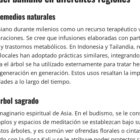
remedios naturales
no durante milenios como un recurso terapéutico versá
araciones. Se cree que infusiones elaboradas con par
l y trastornos metabólicos. En Indonesia y Tailandia,
 locales han adoptado prácticas similares, integrand
a el árbol se ha utilizado externamente para tratar 
generación en generación. Estos usos resaltan la impo
des a lo largo del tiempo.
árbol sagrado
imaginario espiritual de Asia. En el budismo, se le c
mplos y espacios de meditación se establezcan bajo 
tos árboles, y es común ver ofrendas florales o cint
do con la diosa Kali y se le atribuye poder protector 