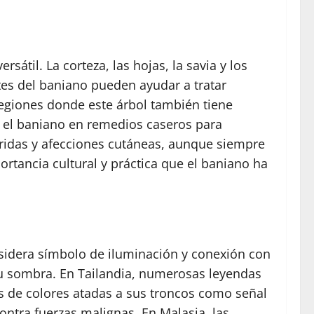
til. La corteza, las hojas, la savia y los
tes del baniano pueden ayudar a tratar
 regiones donde este árbol también tiene
o el baniano en remedios caseros para
heridas y afecciones cutáneas, aunque siempre
rtancia cultural y práctica que el baniano ha
onsidera símbolo de iluminación y conexión con
su sombra. En Tailandia, numerosas leyendas
as de colores atadas a sus troncos como señal
contra fuerzas malignas. En Malasia, las