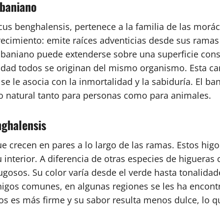
 baniano
us benghalensis, pertenece a la familia de las moráce
recimiento: emite raíces adventicias desde sus ramas 
 baniano puede extenderse sobre una superficie cons
idad todos se originan del mismo organismo. Esta ca
 se le asocia con la inmortalidad y la sabiduría. El 
o natural tanto para personas como para animales.
nghalensis
e crecen en pares a lo largo de las ramas. Estos hig
u interior. A diferencia de otras especies de higuer
gosos. Su color varía desde el verde hasta tonalida
higos comunes, en algunas regiones se les ha encon
utos es más firme y su sabor resulta menos dulce, lo 