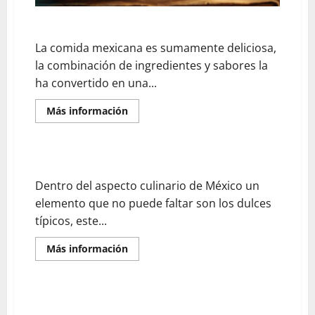
Disfruta de la comida mexicana en Francia
La comida mexicana es sumamente deliciosa,
la combinación de ingredientes y sabores la
ha convertido en una...
En
Más información
savoir
plus
sur
Disfruta
de
Los tradicionales dulces mexicanos
la
comida
Dentro del aspecto culinario de México un
mexicana
en
elemento que no puede faltar son los dulces
Francia
típicos, este...
En
Más información
savoir
plus
sur
Los
tradicionales
Chiles en nogada un representativo platillo mexicano
dulces