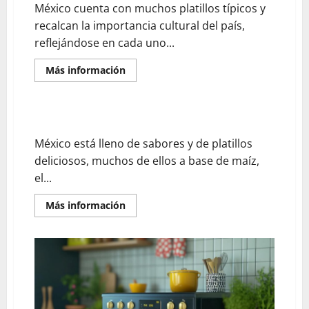
mexicanos
México cuenta con muchos platillos típicos y
recalcan la importancia cultural del país,
reflejándose en cada uno...
En
Más información
savoir
plus
sur
Chiles
en
Los tradicionales tamales mexicanos
nogada
un
México está lleno de sabores y de platillos
representativo
platillo
deliciosos, muchos de ellos a base de maíz,
mexicano
el...
En
Más información
savoir
plus
sur
Los
tradicionales
tamales
mexicanos