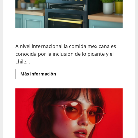
La importancia del picante en la comida mexicana
A nivel internacional la comida mexicana es
conocida por la inclusión de lo picante y el
chile...
En
Más información
savoir
plus
sur
La
importancia
del
picante
en
la
comida
mexicana