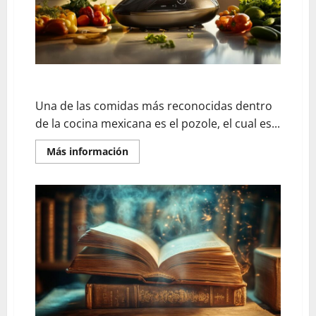
El pozole como platillo inteligente
Una de las comidas más reconocidas dentro
de la cocina mexicana es el pozole, el cual es...
En
Más información
savoir
plus
sur
El
pozole
como
platillo
inteligente