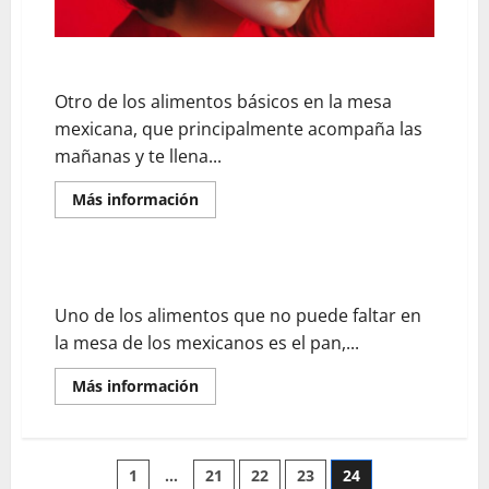
Las más populares bebidas calientes en México
Otro de los alimentos básicos en la mesa
mexicana, que principalmente acompaña las
mañanas y te llena...
En
Más información
savoir
plus
sur
Las
más
El delicioso pan tradicional en México
populares
bebidas
Uno de los alimentos que no puede faltar en
calientes
en
la mesa de los mexicanos es el pan,...
México
En
Más información
savoir
plus
sur
El
delicioso
Pagination
1
…
21
22
23
24
pan