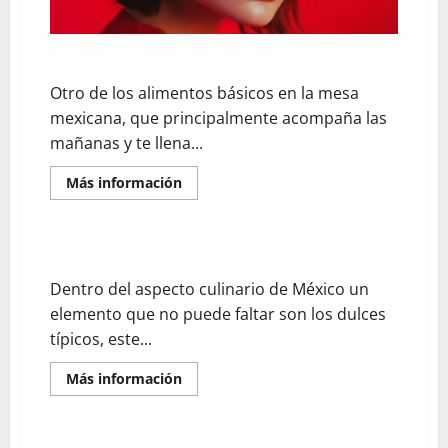
Las más populares bebidas calientes en México
Otro de los alimentos básicos en la mesa
mexicana, que principalmente acompaña las
mañanas y te llena...
En
Más información
savoir
plus
sur
Las
más
Los tradicionales dulces mexicanos
populares
bebidas
Dentro del aspecto culinario de México un
calientes
en
elemento que no puede faltar son los dulces
México
típicos, este...
En
Más información
savoir
plus
sur
Los
tradicionales