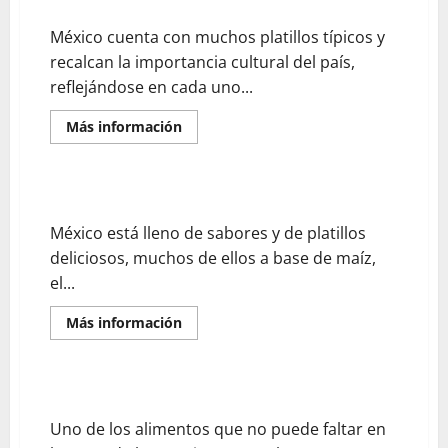
Chiles en nogada un representativo platillo mexicano
dulces
mexicanos
México cuenta con muchos platillos típicos y
recalcan la importancia cultural del país,
reflejándose en cada uno...
En
Más información
savoir
plus
sur
Chiles
en
Los tradicionales tamales mexicanos
nogada
un
México está lleno de sabores y de platillos
representativo
platillo
deliciosos, muchos de ellos a base de maíz,
mexicano
el...
En
Más información
savoir
plus
sur
Los
tradicionales
El delicioso pan tradicional en México
tamales
mexicanos
Uno de los alimentos que no puede faltar en