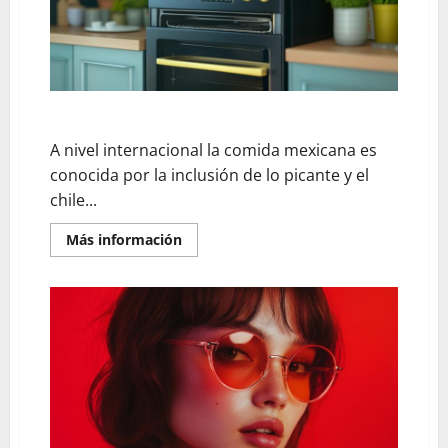
La importancia del picante en la comida mexicana
A nivel internacional la comida mexicana es
conocida por la inclusión de lo picante y el
chile...
En
Más información
savoir
plus
sur
La
importancia
del
picante
en
la
comida
mexicana