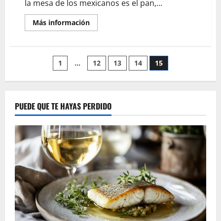
la mesa de los mexicanos es el pan,...
En
Más información
savoir
plus
sur
El
delicioso
Pagination
1
…
12
13
14
15
pan
tradicional
en
des
México
publications
PUEDE QUE TE HAYAS PERDIDO