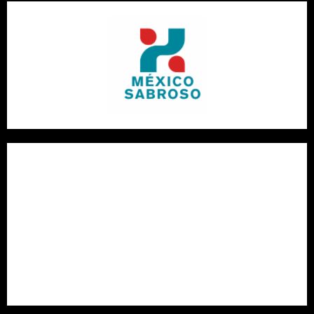
¿Qué vino con pescado?: Guía completa de maridaje vino y
pescado con variedades portuguesas
El viaje tentador al corazón del museo del chocolate de
Bayona: descubre las recetas artesanales centenarias
¿Cómo cocinar calabacines enteros al horno? Paso a paso
para preparar calabacines rellenos asados con especias