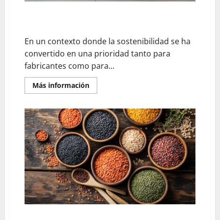
Cómo aprovechar catálogos digitales de muebles de
manera sostenible
En un contexto donde la sostenibilidad se ha
convertido en una prioridad tanto para
fabricantes como para...
En
Más información
savoir
plus
sur
Cómo
aprovechar
catálogos
digitales
de
muebles
de
manera
sostenible
Lentejas: ¿tesoro feculento o verdura nutritiva?