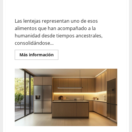
Cómo aprovechar su poder proteico en dietas plant-
based
Las lentejas representan uno de esos
alimentos que han acompañado a la
humanidad desde tiempos ancestrales,
consolidándose...
En
Más información
savoir
plus
sur
Lentejas:
¿tesoro
feculento
o
verdura
nutritiva?
Cómo
aprovechar
su
poder
proteico
en
dietas
plant-
based