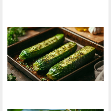
El viaje tentador al corazón del museo del chocolate
de Bayona: descubre las recetas artesanales
centenarias
¿Cómo cocinar calabacines enteros al horno? Paso a
paso para preparar calabacines rellenos asados con
especias