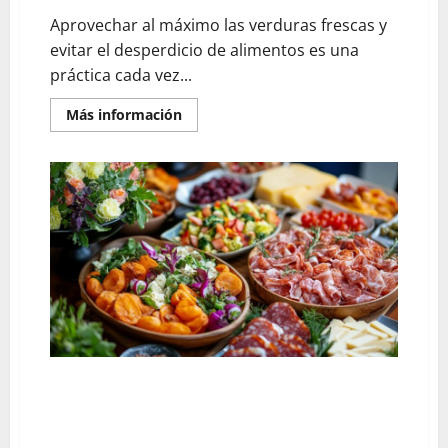
Aprovechar al máximo las verduras frescas y
evitar el desperdicio de alimentos es una
práctica cada vez...
En
Más información
savoir
plus
sur
¿Se
pueden
congelar
las
verduras
del
cuscús?
Guía
completa
para
conservarlas
correctamente
¿Qué cantidad para un buffet frío de 40 personas?
Calcula los embutidos y quesos perfectos para tu
evento