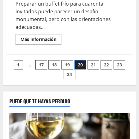
Preparar un buffet frío para cuarenta
invitados puede parecer un desafío
monumental, pero con las orientaciones
adecuadas...
En
Más información
savoir
plus
sur
¿Qué
cantidad
Pagination
1
…
17
18
19
20
21
22
23
para
un
buffet
24
des
frío
de
40
publications
personas?
Calcula
los
PUEDE QUE TE HAYAS PERDIDO
embutidos
y
quesos
perfectos
para
tu
evento