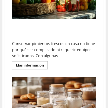
sin
aceite?
La
revolución
de
los
buñuelos
rellenos
Métodos caseros sobre cómo conservar los
sin
pimientos frescos: técnicas y consejos prácticos que
grasa
extra
realmente funcionan
Conservar pimientos frescos en casa no tiene
por qué ser complicado ni requerir equipos
sofisticados. Con algunas...
En
Más información
savoir
plus
sur
Métodos
caseros
sobre
cómo
conservar
los
pimientos
frescos:
técnicas