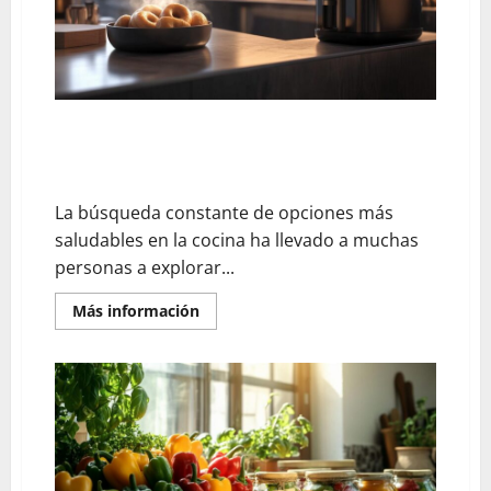
¿Se pueden hacer buñuelos con la freidora Seb sin
aceite? La revolución de los buñuelos rellenos sin
grasa extra
La búsqueda constante de opciones más
saludables en la cocina ha llevado a muchas
personas a explorar...
En
Más información
savoir
plus
sur
¿Se
pueden
hacer
buñuelos
con
la
freidora
Seb