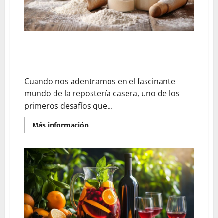
y
consejos
prácticos
que
realmente
funcionan
Harina tipo t55 y t45: ¿cuáles son las diferencias en
repostería? – Evita estos errores al elegir la harina
incorrecta
Cuando nos adentramos en el fascinante
mundo de la repostería casera, uno de los
primeros desafíos que...
En
Más información
savoir
plus
sur
Harina
tipo
t55
y
t45:
¿cuáles
son
las
diferencias
en