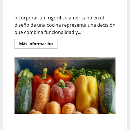
Consejos para integrar bien su frigorífico americano
en la cocina: guía completa de instalación
Incorporar un frigorífico americano en el
diseño de una cocina representa una decisión
que combina funcionalidad y...
En
Más información
savoir
plus
sur
Consejos
para
integrar
bien
su
frigorífico
americano
en
la
cocina:
guía
completa
de
instalación
¿Se pueden congelar las verduras del cuscús? Guía
completa para conservarlas correctamente