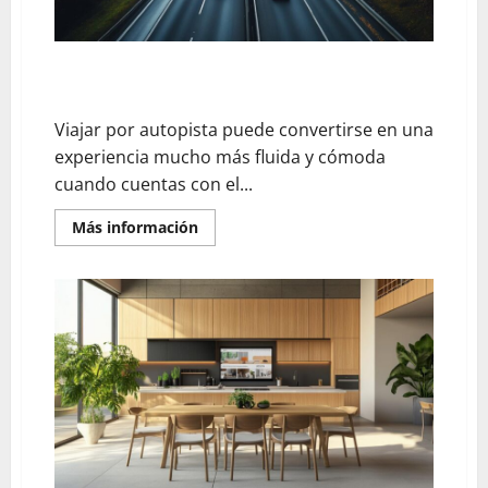
para
versiones
sin
alcohol
igual
cómo elegir el dispositivo de telepeaje ideal para tus
de
viajes por autopista
sabrosas
Viajar por autopista puede convertirse en una
experiencia mucho más fluida y cómoda
cuando cuentas con el...
En
Más información
savoir
plus
sur
cómo
elegir
el
dispositivo
de
telepeaje
ideal
para
tus
viajes
por
autopista