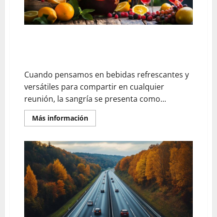
repostería?
–
Evita
estos
errores
al
Descubre qué vino para una sangría exitosa: Nuestros
elegir
consejos y trucos para versiones sin alcohol igual de
la
harina
sabrosas
incorrecta
Cuando pensamos en bebidas refrescantes y
versátiles para compartir en cualquier
reunión, la sangría se presenta como...
En
Más información
savoir
plus
sur
Descubre
qué
vino
para
una
sangría
exitosa:
Nuestros
consejos
y
trucos